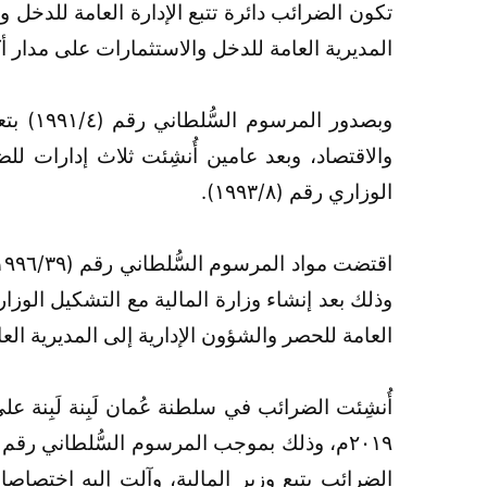
تكون الضرائب دائرة تتبع الإدارة العامة للدخل
المديرية العامة للدخل والاستثمارات على مدار
وبصدور
والاقتصاد، وبعد عامين أُنشِئت ثلاث إدارات ل
الوزاري رقم (١٩٩٣/٨).
العامة للحصر والشؤون الإدارية إلى المديرية العا
أُنشِئت الضرائب في سلطنة عُمان لَبِنة لَبِنة عل
الضرائب يتبع وزير المالية، وآلت إليه اختصاص