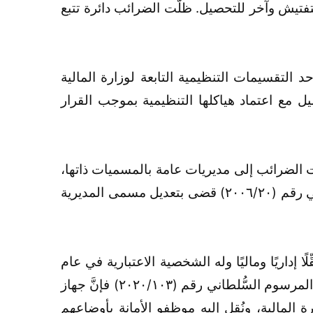
فتيش وآخر للتحصيل. ظلَّت الضرائب دائرة تتبع
عامة للضرائب أحد التقسيمات التنظيمية التابعة لوزارة المالية
ل مع اعتماد هياكلها التنظيمية بموجب القرار
ث رفعت مستوى إدارات الضرائب إلى مديريات عامة بالمسميات ذاتها،
وذلك بعد إنشاء وزارة المالية مع التشكيل الوزاري في عام ١٩٩٥م. وفي عام ٢٠٠٦م، صدر مرسوم سُلطاني رقم (٢٠٠٦/٢٠) قضى بتعديل مسمى المديرية
 إداريًا وماليًا وله الشخصية الاعتبارية في عام
٢٠١٩م، وذلك بموجب المرسوم السُّلطاني رقم (٢٠١٩/٦٦)، الصادر بتاريخ ١٤ أكتوبر ٢٠١٩م. وبموجب مواد المرسوم السُّلطاني رقم (٢٠٢٠/١٠٣) فإنَّ جهاز
لمالية، ونُقِل إليه موظفو الأمانة بأوضاعهم