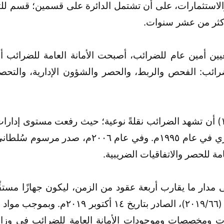
 والاستثمارات، على أن تشتمل الدائرة على قسمين؛ قسم للت
 أكثر من عشر سنوات.
 المرسوم السُّلطاني رقم (١٩٩١/٤) بتعيين أمين عام للضرائب، أصبحت الأمانة ال
لضرائب: الفحص والربط، والحصر والشؤون الإدارية، والتحصي
اقتضت مواد المرسوم السُّلطاني رقم (١٩٩٦/٣٩) أن تشهد الضرائب نقلةً نوعية؛ حي
مة للحصر والاتفاقيات الضريبية.
ى مدار ما يقارب أربعة عقود من الزمن، ليكون جهازًا مستقِّلًا
ات ومخصصات وموجودات الأمانة العامة للضرائب في وزارة ا