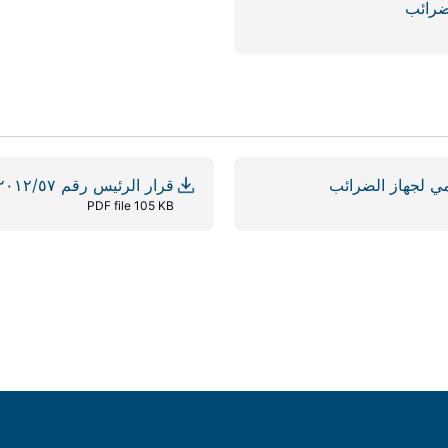
قرار الرئيس رقم ٢٠١٢/٥٧ بإصدار لائحة عمل لجنة التظلمات الضريبية
PDF file 105 KB