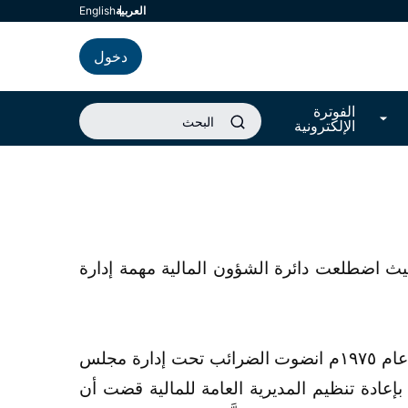
العربية
english
دخول
الفوترة
الإلكترونية
الأساس للضرائب في سلطنة عُمان بصدور أول قانون لضريبة الدخل في في عام ١٩٧١م، حيث اضطلعت دائرة الشؤون المالية مهمة إدارة
وبموجب أحكام مواد المرسوم السٌّلطاني رقم (١٩٧٥/٢٦) بإصدار قانون الجهاز الإداري للدولة، الصادر في عام ١٩٧٥م انضوت الضرائب تحت إدارة مجلس
ؤون المالية كأحد أقسام دائرة الدخل والاستثمارات. بَيْد أنَّ مواد المرسوم السُّلطاني رقم (١٩٨٠/٤٠) بإعادة تنظيم المديرية العامة للمالية قضت أن