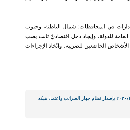
هرم التنظيمي لجهاز الضرائب المقرّ الرئيس للجهاز بمحافظة مسقط، تنضوي تحت لوائه أربع (٤) إدارات في المحافظات: شمال الباطنة، وجنوب
ت العامة للدولة، وإيجاد دخل اقتصاديّ ثابت يصب
لأشخاص الخاضعين للضريبة، واتّخاذ الإجراءات
المرسوم السلطاني رقم ٢٠٢٠/٤٢ بإصدار نظام جهاز الضرائب واعتماد هيكه